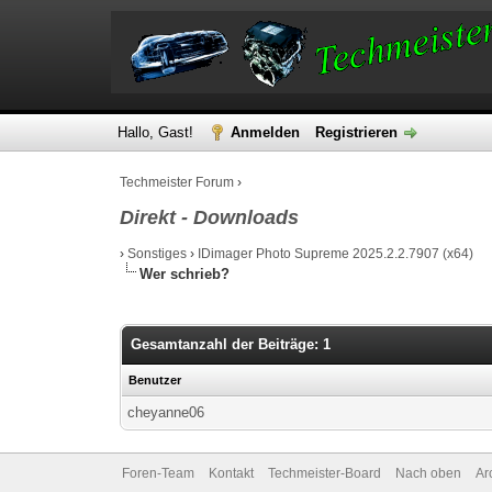
Hallo, Gast!
Anmelden
Registrieren
Techmeister Forum
›
Direkt - Downloads
›
Sonstiges
›
IDimager Photo Supreme 2025.2.2.7907 (x64)
Wer schrieb?
Gesamtanzahl der Beiträge: 1
Benutzer
cheyanne06
Foren-Team
Kontakt
Techmeister-Board
Nach oben
Ar