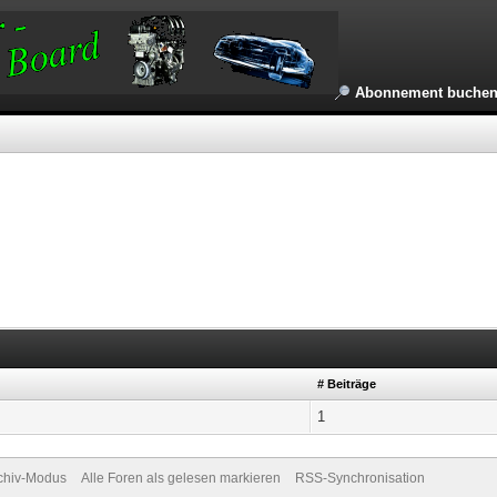
Abonnement buche
# Beiträge
1
chiv-Modus
Alle Foren als gelesen markieren
RSS-Synchronisation