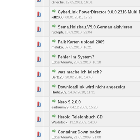
Grieche
,
12.05.2011, 16:31
CyberLink PowerDirector 9.0.0.2316 Multi
0 Bewertung(en) - 0 von
1
jeff2003,
08.01.2011, 17:22
Sema.Holzbau.V9.0.German aktivieren
0 Bewertung(en) - 0 von
1
rudloph,
13.09.2010, 22:04
Falk Karten upload 2009
0 Bewertung(en) - 0 von
1
mafuko,
07.05.2010, 16:21
Fehler im System?
0 Bewertung(en) - 0 von
1
EdgarAllenPo
,
23.02.2010, 18:18
was mache ich falsch?
0 Bewertung(en) - 0 von
1
Bert123,
20.02.2010, 14:43
Downloadlink wird nicht angezeigt
0 Bewertung(en) - 0 von
1
Harti1969,
14.02.2010, 11:31
Nero 9.2.6.0
0 Bewertung(en) - 0 von
1
eintraum79
,
04.12.2009, 15:20
Herold Telefonbuch CD
0 Bewertung(en) - 0 von
1
Waldstock
,
13.10.2009, 14:30
Container,Downloaden
0 Bewertung(en) - 0 von
1
EdgarAllenPo
,
21.05.2009, 21:08