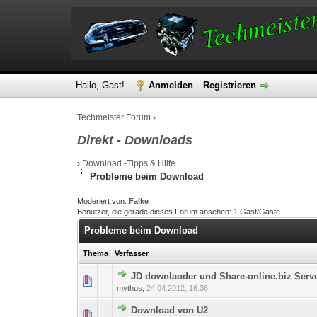
Hallo, Gast!
Anmelden
Registrieren
Techmeister Forum
›
Direkt - Downloads
›
Download -Tipps & Hilfe
Probleme beim Download
Moderiert von:
Falke
Benutzer, die gerade dieses Forum ansehen: 1 Gast/Gäste
Probleme beim Download
Thema
/
Verfasser
JD downlaoder und Share-online.biz Serve
0 Bewertung(en) - 0 von
1
mythus
,
24.04.2012, 16:36
Download von U2
0 Bewertung(en) - 0 von
1