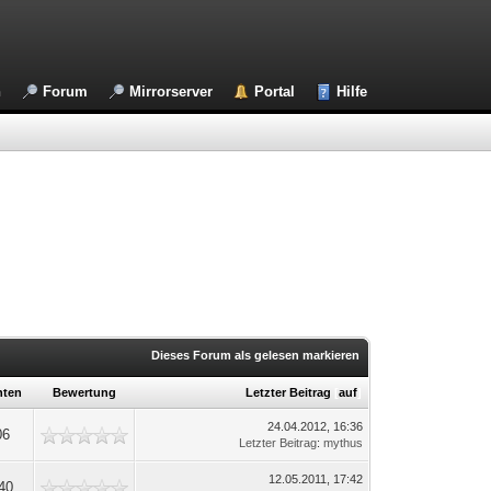
n
Forum
Mirrorserver
Portal
Hilfe
Dieses Forum als gelesen markieren
hten
Bewertung
Letzter Beitrag
[
auf
]
24.04.2012, 16:36
06
Letzter Beitrag
:
mythus
12.05.2011, 17:42
40