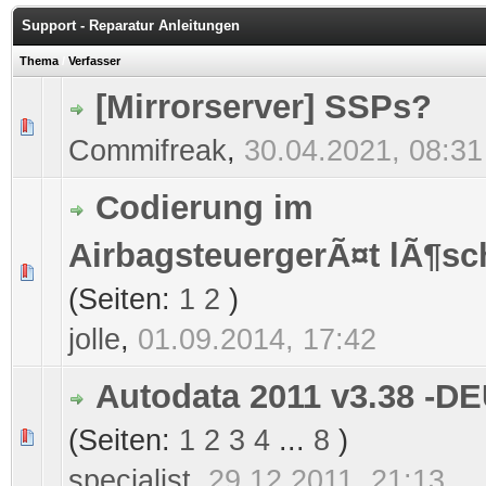
Support - Reparatur Anleitungen
Thema
/
Verfasser
[Mirrorserver] SSPs?
0 Bewertung(en) - 0 von 5 durchschnittlich
1
2
3
4
5
Commifreak
,
30.04.2021, 08:31
Codierung im
AirbagsteuergerÃ¤t lÃ¶s
0 Bewertung(en) - 0 von 5 durchschnittlich
1
2
3
4
5
(Seiten:
1
2
)
jolle
,
01.09.2014, 17:42
Autodata 2011 v3.38 -
(Seiten:
1
2
3
4
...
8
)
0 Bewertung(en) - 0 von 5 durchschnittlich
1
2
3
4
5
specialist
,
29.12.2011, 21:13