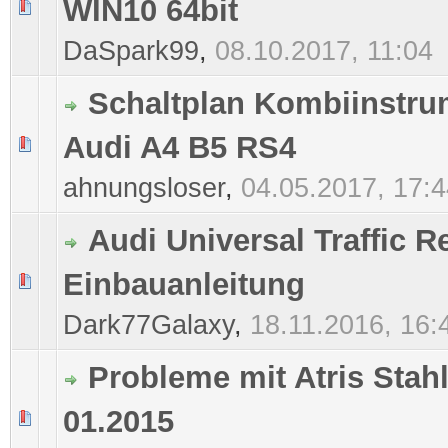
WIN10 64bit
0 Bewertung(en) - 0 von 5 durchschnittlich
1
2
3
4
5
DaSpark99
,
08.10.2017, 11:04
Schaltplan Kombiinstru
Audi A4 B5 RS4
0 Bewertung(en) - 0 von 5 durchschnittlich
1
2
3
4
5
ahnungsloser
,
04.05.2017, 17:
Audi Universal Traffic R
Einbauanleitung
0 Bewertung(en) - 0 von 5 durchschnittlich
1
2
3
4
5
Dark77Galaxy
,
18.11.2016, 16:
Probleme mit Atris Stah
01.2015
0 Bewertung(en) - 0 von 5 durchschnittlich
1
2
3
4
5