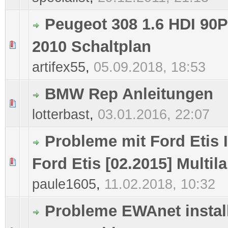
Peugeot 308 1.6 HDI 90P
2010 Schaltplan
0 Bewertung(en) - 0 von 5 durchschnittlich
1
2
3
4
5
artifex55
,
05.09.2018, 18:53
BMW Rep Anleitungen
0 Bewertung(en) - 0 von 5 durchschnittlich
1
2
3
4
5
lotterbast
,
03.01.2016, 22:07
Probleme mit Ford Etis 
Ford Etis [02.2015] Multi
0 Bewertung(en) - 0 von 5 durchschnittlich
1
2
3
4
5
paule1605
,
11.02.2018, 10:32
Probleme EWAnet instal