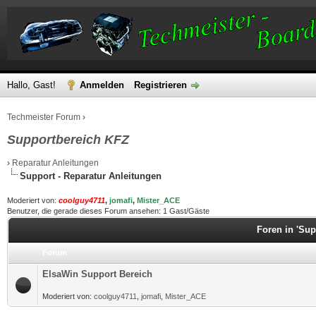
Hallo, Gast!
Anmelden
Registrieren
Techmeister Forum
›
Supportbereich KFZ
›
Reparatur Anleitungen
Support - Reparatur Anleitungen
Moderiert von:
coolguy4711
,
jomafi
,
Mister_ACE
Benutzer, die gerade dieses Forum ansehen: 1 Gast/Gäste
Foren in 'Sup
Forum
ElsaWin Support Bereich
Moderiert von:
coolguy4711
,
jomafi
,
Mister_ACE