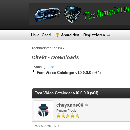
Hallo, Gast!
Anmelden
Registrieren
Techmeister Forum
›
Direkt - Downloads
›
Sonstiges
Fast Video Cataloger v10.0.0.0 (x64)
0 Bewertung(en) - 0 im Durchschnitt
1
2
3
4
5
Fast Video Cataloger v10.0.0.0 (x64)
cheyanne06
Posting Freak
27.05.2026, 05:30