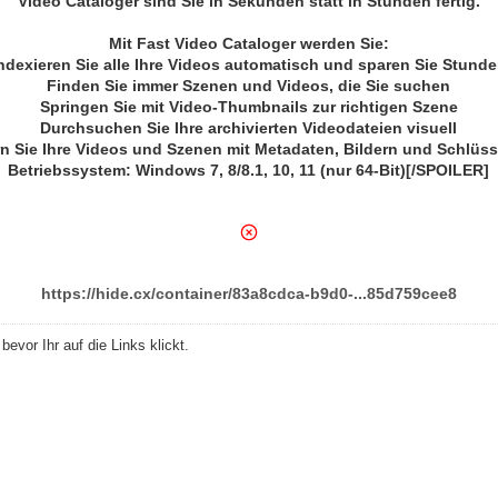
Video Cataloger sind Sie in Sekunden statt in Stunden fertig.
Mit Fast Video Cataloger werden Sie:
ndexieren Sie alle Ihre Videos automatisch und sparen Sie Stund
Finden Sie immer Szenen und Videos, die Sie suchen
Springen Sie mit Video-Thumbnails zur richtigen Szene
Durchsuchen Sie Ihre archivierten Videodateien visuell
n Sie Ihre Videos und Szenen mit Metadaten, Bildern und Schlüs
Betriebssystem: Windows 7, 8/8.1, 10, 11 (nur 64-Bit)[/SPOILER]
https://hide.cx/container/83a8cdca-b9d0-...85d759cee8
evor Ihr auf die Links klickt.