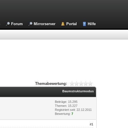
n
Forum
Mirrorserver
Portal
Hilfe
Themabewertung:
Baumstrukturmodus
Beiträge: 15.295
Themen: 15.227
Registriert seit: 22.12.2011
Bewertung:
7
#1