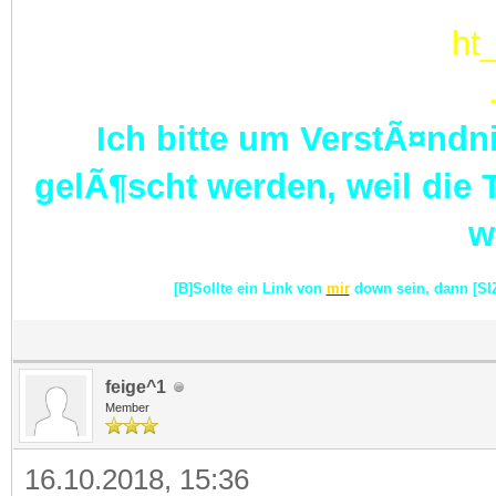
Ich bitte um VerstÃ¤ndni
gelÃ¶scht werden, weil die
w
[B]Sollte ein Link von
mir
down sein, dann [SI
feige^1
Member
16.10.2018, 15:36