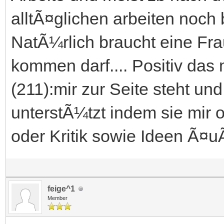
alltÃ¤glichen arbeiten noch
NatÃ¼rlich braucht eine Frau
kommen darf.... Positiv das
(211):mir zur Seite steht u
unterstÃ¼tzt indem sie mir 
oder Kritik sowie Ideen Ã¤uÃ
feige^1
Member