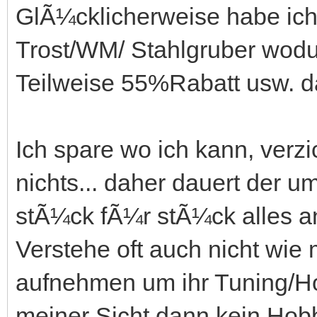
GlÃ¼cklicherweise habe ich
Trost/WM/ Stahlgruber wodur
Teilweise 55%Rabatt usw. das
Ich spare wo ich kann, verz
nichts... daher dauert der u
stÃ¼ck fÃ¼r stÃ¼ck alles a
Verstehe oft auch nicht wie
aufnehmen um ihr Tuning/Hob
meiner Sicht dann kein Hob