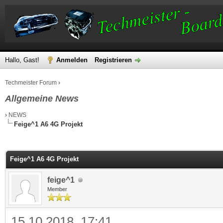
Hallo, Gast!
Anmelden
Registrieren
Techmeister Forum
›
Allgemeine News
›
NEWS
Feige^1 A6 4G Projekt
 im Durchschnitt
Feige^1 A6 4G Projekt
feige^1
Member
15.10.2018, 17:41