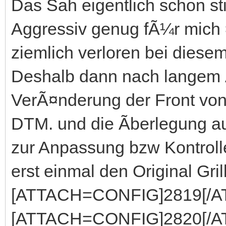
Das Sah eigentlich schon st
Aggressiv genug fÃ¼r mich 
ziemlich verloren bei diese
Deshalb dann nach langem 
VerÃ¤nderung der Front von
DTM. und die Ãberlegung au
zur Anpassung bzw Kontroll
erst einmal den Original Gril
[ATTACH=CONFIG]2819[/A
[ATTACH=CONFIG]2820[/A