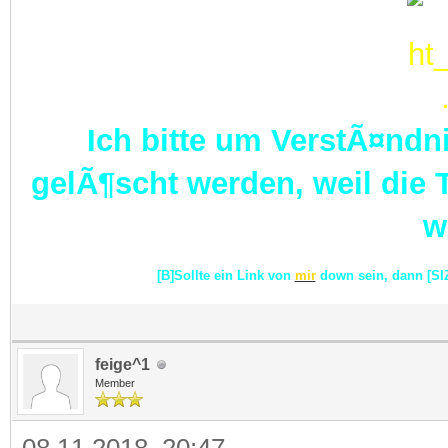
Ich bitte um VerstÃ¤ndni
gelÃ¶scht werden, weil die
w
[B]Sollte ein Link von
mir
down sein, dann [SI
feige^1
Member