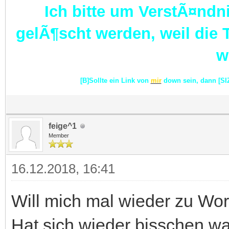
Ich bitte um VerstÃ¤ndni
gelÃ¶scht werden, weil die
w
[B]Sollte ein Link von
mir
down sein, dann [SI
feige^1
Member
16.12.2018, 16:41
Will mich mal wieder zu Wo
Hat sich wieder bisschen was