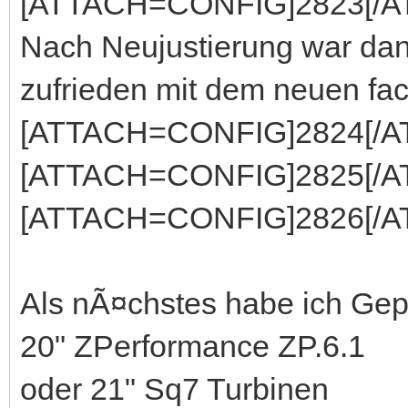
[ATTACH=CONFIG]2823[/A
Nach Neujustierung war dann
zufrieden mit dem neuen fac
[ATTACH=CONFIG]2824[/A
[ATTACH=CONFIG]2825[/A
[ATTACH=CONFIG]2826[/A
Als nÃ¤chstes habe ich Gep
20" ZPerformance ZP.6.1
oder 21" Sq7 Turbinen