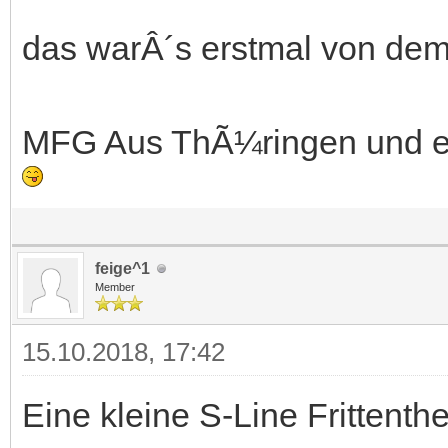
das warÂ´s erstmal von dem
MFG Aus ThÃ¼ringen und ei
feige^1
Member
15.10.2018, 17:42
Eine kleine S-Line Frittenth