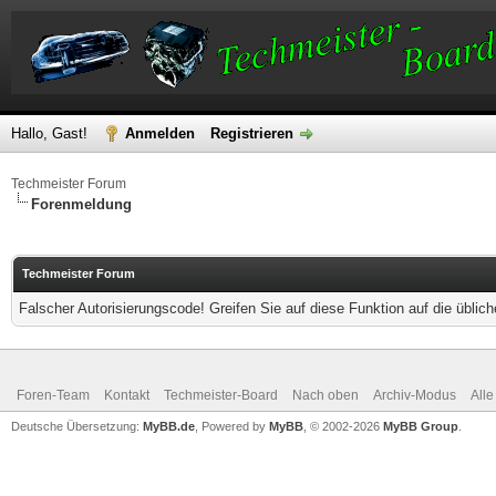
Hallo, Gast!
Anmelden
Registrieren
Techmeister Forum
Forenmeldung
Techmeister Forum
Falscher Autorisierungscode! Greifen Sie auf diese Funktion auf die übli
Foren-Team
Kontakt
Techmeister-Board
Nach oben
Archiv-Modus
Alle
Deutsche Übersetzung:
MyBB.de
, Powered by
MyBB
, © 2002-2026
MyBB Group
.