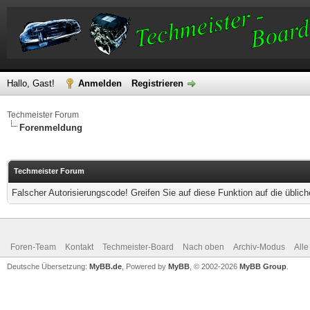
Hallo, Gast!
Anmelden
Registrieren
Techmeister Forum
Forenmeldung
Techmeister Forum
Falscher Autorisierungscode! Greifen Sie auf diese Funktion auf die übli
Foren-Team
Kontakt
Techmeister-Board
Nach oben
Archiv-Modus
Alle
Deutsche Übersetzung:
MyBB.de
, Powered by
MyBB
, © 2002-2026
MyBB Group
.