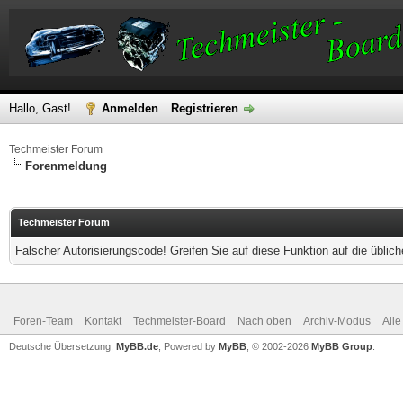
Hallo, Gast!
Anmelden
Registrieren
Techmeister Forum
Forenmeldung
Techmeister Forum
Falscher Autorisierungscode! Greifen Sie auf diese Funktion auf die übli
Foren-Team
Kontakt
Techmeister-Board
Nach oben
Archiv-Modus
Alle
Deutsche Übersetzung:
MyBB.de
, Powered by
MyBB
, © 2002-2026
MyBB Group
.