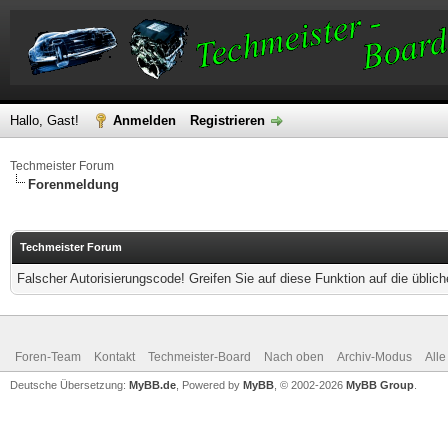
Hallo, Gast!
Anmelden
Registrieren
Techmeister Forum
Forenmeldung
Techmeister Forum
Falscher Autorisierungscode! Greifen Sie auf diese Funktion auf die übli
Foren-Team
Kontakt
Techmeister-Board
Nach oben
Archiv-Modus
Alle
Deutsche Übersetzung:
MyBB.de
, Powered by
MyBB
, © 2002-2026
MyBB Group
.