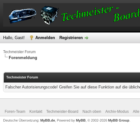
Hallo, Gast!
Anmelden
Registrieren
Techmeister Forum
Forenmeldung
Techmeister Forum
Falscher Autorisierungscode! Greifen Sie auf diese Funktion auf die übli
Foren-Team
Kontakt
Techmeister-Board
Nach oben
Archiv-Modus
Alle
Deutsche Übersetzung:
MyBB.de
, Powered by
MyBB
, © 2002-2026
MyBB Group
.