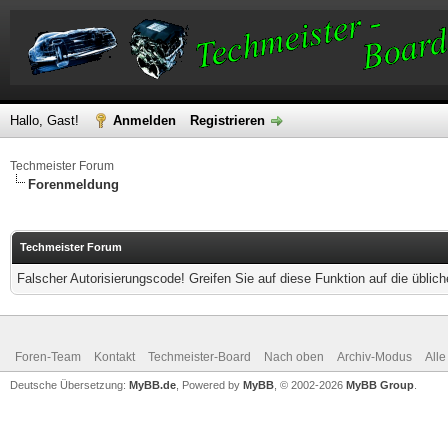
Hallo, Gast!
Anmelden
Registrieren
Techmeister Forum
Forenmeldung
Techmeister Forum
Falscher Autorisierungscode! Greifen Sie auf diese Funktion auf die übli
Foren-Team
Kontakt
Techmeister-Board
Nach oben
Archiv-Modus
Alle
Deutsche Übersetzung:
MyBB.de
, Powered by
MyBB
, © 2002-2026
MyBB Group
.