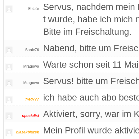
Servus, nachdem mein 
Eisbär
t wurde, habe ich mich n
Bitte im Freischaltung.
Nabend, bitte um Freis
Sonic76
Warte schon seit 11 Mai 
Mragowo
Servus! bitte um Freisc
Mragowo
ich habe auch abo bestel
fred777
Aktiviert, sorry, war im
specialist
Mein Profil wurde aktivi
blazekblazek