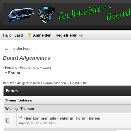
Hallo, Gast!
Anmelden
Registrieren
Techmeister Forum
›
Board Allgemeines
›
Forums - Probleme & Fragen
Forum
Benutzer, die gerade dieses Forum ansehen: 2 Gast/Gäste
Forum
Thema
/
Verfasser
Wichtige Themen
Hier kommen alle Fehler im Forum herein
0 Bewertung(en) - 0 von 5 durchschnittlich
1
2
3
4
5
support
,
08.12.2008, 14:33