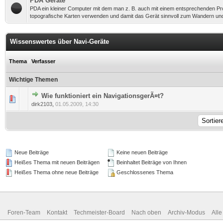
PDA Geräte
PDA ein kleiner Computer mit dem man z. B. auch mit einem entsprechenden 
topografische Karten verwenden und damit das Gerät sinnvoll zum Wandern un
Wissenswertes über Navi-Geräte
Thema
/
Verfasser
Wichtige Themen
Wie funktioniert ein NavigationsgerÃ¤t?
0 Bewertung(en) - 0 von 5 durchschnittlich
1
2
3
4
5
dirk2103
,
01.05.2009, 14:30
Neue Beiträge
Keine neuen Beiträge
Heißes Thema mit neuen Beiträgen
Beinhaltet Beiträge von Ihnen
Heißes Thema ohne neue Beiträge
Geschlossenes Thema
Foren-Team
Kontakt
Techmeister-Board
Nach oben
Archiv-Modus
Alle