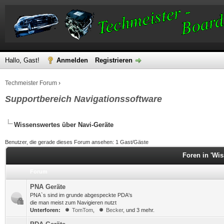
Hallo, Gast!
Anmelden
Registrieren
Techmeister Forum
›
Supportbereich Navigationssoftware
Wissenswertes über Navi-Geräte
Benutzer, die gerade dieses Forum ansehen: 1 Gast/Gäste
Foren in 'Wis
Forum
PNA Geräte
PNA`s sind im grunde abgespeckte PDA's
die man meist zum Navigieren nutzt
Unterforen:
TomTom
,
Becker
, und 3 mehr.